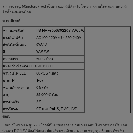
7. การบรรจุ: 50meters / reel เป็นทางออกที่ดีสำหรับโครงการภายในและภายนอกที่
ติดตั้งระยะทางไกล
พารามิเตอร์:
หมายเลขสินค้า:
PS-HRF305630220S-WW / W
แรงดันไฟฟ้า
AC100-120V หรือ 220-240V
กำลังไฟทั้งหมด
9W / M
สี
WW / W
ความยาว
50m / ม้วน
แหล่งกำเนิดแสง LED
SMD5630
จำนวนไฟ LED
60PCS / เมตร
เกรด IP
IP67
หน่วยตัดกระดาษ
0.5 / ตัด
อายุ
35,000 ชั่วโมง
การประกัน
2 ปี
การรับรอง
CE และ RoHS, EMC, LVD
ข้อดี:
แถบนำไฟฟ้าแรงสูง 220 โวลต์เป็น "รุ่นล่าสุด" ของแถบแรงดันไฟฟ้าต่ำ
การใช้แถบ
นำแสง DC 12V ต้องใช้อะแดปเตอร์ขนาดเล็กและความยาวสูงสุด 5 เมตร
สำหรับ