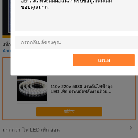
นำเทปริบบิ้นแสงไฟเชือกนำที่มีความยืดหยุ่น
แท็ก:
,
นำเทปแสงที่มีความยืดหยุ่น
SMD นำแถบไฟ
,
เสนอ
এর সেরা মূল্য পান
110v 220v 5630 แรงดันไฟฟ้าสูง
LED เพิก ประหยัดพลังงานด้วย
Adapater
চালিয়ে
ไฟ LED เพิก อ่อน
มากกว่า