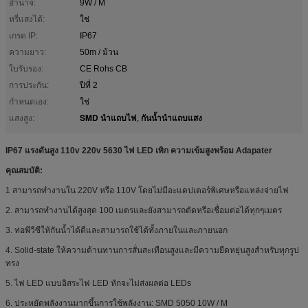
อำนาจ:
9W / M
หรี่แสงได้:
ใช่
เกรด IP:
IP67
ความยาว:
50m / ม้วน
ใบรับรอง:
CE Rohs CB
การประกัน:
ปีที่ 2
กำหนดเอง:
ใช่
SMD นำแถบไฟ
กันน้ำนำแถบแสง
แสงสูง:
,
IP67 แรงดันสูง 110v 220v 5630 ไฟ LED เพิก ความเข้มสูงพร้อม Adapater
คุณสมบัติ:
1 สามารถทำงานใน 220V หรือ 110V โดยไม่มีอะแดปเตอร์พิเศษหรือแหล่งจ่ายไฟ
2. สามารถทำงานได้สูงสุด 100 เมตรและยังสามารถตัดหรือเชื่อมต่อได้ทุกๆเมตร
3. ท่อพีวีซีให้กันน้ำได้ดีและสามารถใช้ได้ทั้งภายในและภายนอก
4. Solid-state ให้ความต้านทานการสั่นสะเทือนสูงและมีความยืดหยุ่นสูงสำหรับทุกรูป
ทรง
5. ไฟ LED แบบอิสระไฟ LED หักจะไม่ส่งผลต่อ LEDs
6. ประหยัดพลังงานมากขึ้นการใช้พลังงาน: SMD 5050 10W / M