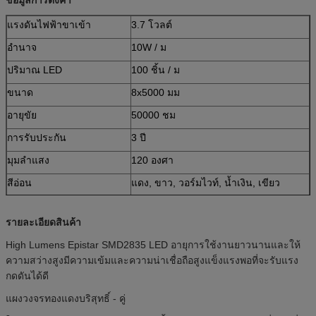
แรงดันไฟฟ้าขาเข้า
3.7 โวลต์
อำนาจ
10W / ม
ปริมาณ LED
100 ชิ้น / ม
ขนาด
8x5000 มม
อายุขัย
50000 ชม
การรับประกัน
3 ปี
มุมลำแสง
120 องศา
สีอ่อน
แดง, ขาว, วอร์มไวท์, น้ำเงิน, เขียว
รายละเอียดสินค้า
High Lumens Epistar SMD2835 LED อายุการใช้งานยาวนานและให้
ความสว่างสูงมีความเข้มและความน่าเชื่อถือสูงแข็งแรงพอที่จะรับแรง
กดดันได้ดี
แผงวงจรทองแดงบริสุทธิ์ - คู่