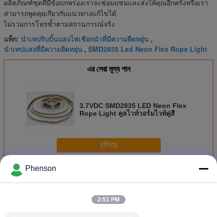
ผลิตภัณฑ์ชุดที่มีข้อบกพร่องเราจะซ่อมแซมและส่งให้คุณอีกครั้งหรือเรา
สามารถพูดคุยเกี่ยวกับแนวทางแก้ไขได้
ไม่รวมการโทรซ้ำตามสถานการณ์จริง
นำเทปริบบิ้นแสงไฟเชือกนำที่มีความยืดหยุ่น
แท็ก:
,
นำเทปแสงที่มีความยืดหยุ่น
SMD2835 Led Neon Flex Rope Light
,
এর সেরা মূল্য পান
3.7VDC SMD2835 LED Neon Flex
Rope Light คูลไวท์วอร์มไวท์คู่สี
চালিয়ে
Phenson
ไฟ LED เพิก อ่อน
มากกว่า
2:51 PM