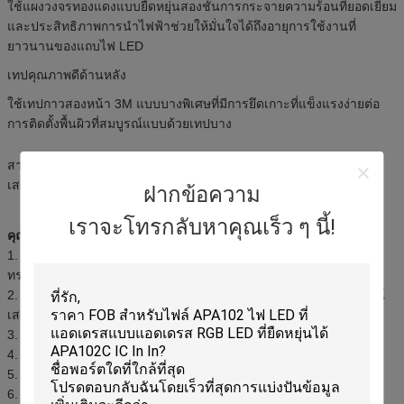
ใช้แผงวงจรทองแดงแบบยืดหยุ่นสองชั้นการกระจายความร้อนที่ยอดเยี่ยม
และประสิทธิภาพการนำไฟฟ้าช่วยให้มั่นใจได้ถึงอายุการใช้งานที่
ยาวนานของแถบไฟ LED
เทปคุณภาพดีด้านหลัง
ใช้เทปกาวสองหน้า 3M แบบบางพิเศษที่มีการยึดเกาะที่แข็งแรงง่ายต่อ
การติดตั้งพื้นผิวที่สมบูรณ์แบบด้วยเทปบาง
สามารถตัดออกในสถานที่ที่ทำเครื่องหมายไว้และเชื่อมต่อกับอุปกรณ์
เสริมที่เหมาะสมได้
ฝากข้อความ
เราจะโทรกลับหาคุณเร็ว ๆ นี้!
คุณสมบัติ:
1. ง่ายต่อการประกอบและบำรุงรักษามีความยืดหยุ่นและทนทานต่อรูป
ทรง
2. สามารถตัดออกในสถานที่ที่ทำเครื่องหมายไว้และเชื่อมต่อกับอุปกรณ์
เสริมที่เหมาะสมได้
3. ประสิทธิภาพการส่องสว่างสูงและการใช้พลังงานต่ำ
4. ความเข้มและความน่าเชื่อถือสูงแข็งแรงพอที่จะรับแรงกดดันได้ดี
5. ทนต่อสภาพอากาศและอุณหภูมิ
6. เวลาจัดส่งที่รวดเร็ว