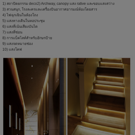
1) สถาปัตยกรรม deco2) Archway, canopy แสง rative และขอบแสงสว่าง
3) สวนสนุก, โรงละครและเครื่องบินอากาศอารมณ์ห้องโดยสาร
4) ไฟฉุกเฉินในห้องโถง
5) แสงทางเดินในหอประชุม
6) แสงที่เน้นเสียงบันได
7) แสงที่ซ่อน
8) การแบ็คไลท์สำหรับอักษรป้าย
9) แสงจดหมายช่อง
10) แสงโคฟ