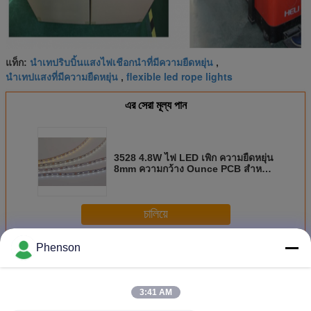
นำเทปริบบิ้นแสงไฟเชือกนำที่มีความยืดหยุ่น
แท็ก:
,
นำเทปแสงที่มีความยืดหยุ่น
flexible led rope lights
,
এর সেরা মূল্য পান
3528 4.8W ไฟ LED เพิก ความยืดหยุ่น
8mm ความกว้าง Ounce PCB สำหรับ
ตกแต่งรถยนต์
চালিয়ে
Phenson
ไฟ LED เพิก อ่อน
มากกว่า
3:41 AM