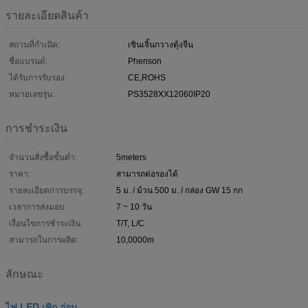
รายละเอียดสินค้า
สถานที่กำเนิด:
เซินเจิ้นกวางตุ้งจีน
ชื่อแบรนด์:
Phenson
ได้รับการรับรอง:
CE,ROHS
หมายเลขรุ่น:
PS3528XX12060IP20
การชำระเงิน
จำนวนสั่งซื้อขั้นต่ำ:
5meters
ราคา:
สามารถต่อรองได้
รายละเอียดการบรรจุ:
5 ม. / ม้วน 500 ม. / กล่อง GW 15 กก
เวลาการส่งมอบ:
7 ~ 10 วัน
เงื่อนไขการชำระเงิน:
T/T, L/C
สามารถในการผลิต:
10,0000m
ลักษณะ
ไฟ LED เพิก อ่อน