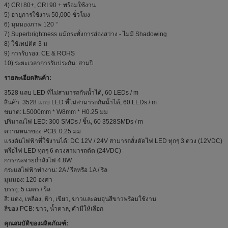
4) CRI 80+, CRI 90 + พร้อมใช้งาน
5) อายุการใช้งาน 50,000 ชั่วโมง
6) มุมมองภาพ 120 °
7) Superbrightness แม้กระทั่งการส่องสว่าง - ไม่มี Shadowing
8) ใช้เทปติด 3 ม
9) การรับรอง: CE & ROHS
10) ระยะเวลาการรับประกัน: สามปี
รายละเอียดสินค้า:
3528 แถบ LED ที่ไม่สามารถกันน้ำได้, 60 LEDs / m
สินค้า: 3528 แถบ LED ที่ไม่สามารถกันน้ำได้, 60 LEDs / m
ขนาด: L5000mm * W8mm * H0.25 มม
ปริมาณไฟ LED: 300 SMDs / ชิ้น, 60 3528SMDs / m
ความหนาของ PCB: 0.25 มม
แรงดันไฟฟ้าที่ใช้งานได้: DC 12V / 24V สามารถสั่งตัดไฟ LED ทุกๆ 3 ดวง (12VDC)
หรือไฟ LED ทุกๆ 6 ดวงสามารถตัด (24VDC)
การกระจายกำลังไฟ 4.8W
กระแสไฟฟ้าทำงาน: 2A / รีลหรือ 1A / รีล
มุมมอง: 120 องศา
บรรจุ: 5 เมตร / รีล
สี: แดง, เหลือง, ฟ้า, เขียว, ขาวและอบอุ่นสีขาวพร้อมใช้งาน
สีของ PCB: ขาว, น้ำตาล, ดำมีให้เลือก
คุณสมบัติของผลิตภัณฑ์: