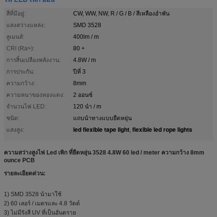
สีที่มีอยู่:
CW, WW, NW, R / G / B / สีเหลืองอำพัน
แสงสว่างแหล่ง:
SMD 3528
ลูเมนส์:
400lm / m
CRI (Ra>):
80 +
การสิ้นเปลืองพลังงาน:
4.8W / m
การประกัน:
ปีที่ 3
ความกว้าง:
8mm
ความหนาของทองแดง:
2 ออนซ์
จำนวนไฟ LED:
120 นำ / m
ชนิด:
แถบนำทางแบบยืดหยุ่น
led flexible tape light
flexible led rope lights
แสงสูง:
,
ความสว่างสูงไฟ Led เพิก ที่ยืดหยุ่น 3528 4.8W 60 led / meter ความกว้าง 8mm
ounce PCB
รายละเอียดด่วน:
1) SMD 3528 นำมาใช้
2) 60 เลอร์ / เมตรและ 4.8 วัตต์
3) ไม่มีรังสี UV ที่เป็นอันตราย