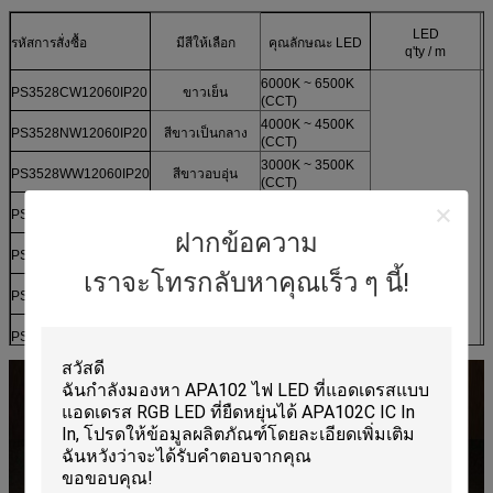
LED
รหัสการสั่งซื้อ
มีสีให้เลือก
คุณลักษณะ LED
q'ty / m
6000K ~ 6500K
PS3528CW12060IP20
ขาวเย็น
(CCT)
4000K ~ 4500K
PS3528NW12060IP20
สีขาวเป็นกลาง
(CCT)
3000K ~ 3500K
PS3528WW12060IP20
สีขาวอบอุ่น
(CCT)
620nm ~ 630nm
PS3528R12060IP20
สีแดง
60
(WL)
ฝากข้อความ
580nm ~ 590nm
PS3528Y12060IP20
สีเหลือง
(WL)
เราจะโทรกลับหาคุณเร็ว ๆ นี้!
460nm ~ 470nm
PS3528B12060IP20
สีน้ำเงิน
(WL)
520nm ~ 530nm
PS3528G12060IP20
สีเขียว
(WL)