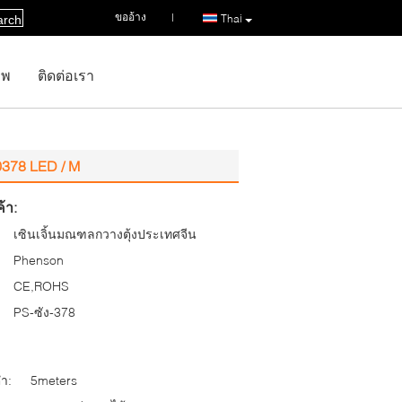
ขออ้าง
|
Thai
arch
าพ
ติดต่อเรา
0378 LED / M
้า:
เซินเจิ้นมณฑลกวางตุ้งประเทศจีน
Phenson
CE,ROHS
PS-ซัง-378
่ำ:
5meters