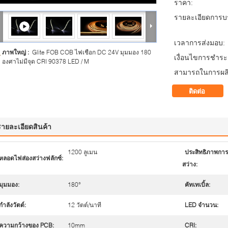
ราคา:
รายละเอียดการบร
เวลาการส่งมอบ:
ภาพใหญ่ :
Glite FOB COB ไฟเชือก DC 24V มุมมอง 180
เงื่อนไขการชำระเ
องศาไม่มีจุด CRI 90378 LED / M
สามารถในการผลิ
ติดต่อ
รายละเอียดสินค้า
1200 ลูเมน
ประสิทธิภาพการ
หลอดไฟส่องสว่างฟลักซ์:
สว่าง:
มุมมอง:
180°
คัทเทเบิ้ล:
กำลังวัตต์:
12 วัตต์/นาที
LED จำนวน:
ความกว้างของ PCB:
10mm
CRI: