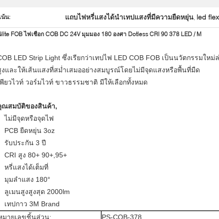
แถบไฟหรี่แสงได้นำเทปแสงที่มีความยืดหยุ่น
led fle
เน้น:
,
lite FOB ไฟเชือก COB DC 24V มุมมอง 180 องศา Dotless CRI 90 378 LED / M
COB LED Strip Light ซึ่งเรียกว่าเทปไฟ LED COB FOB เป็นนวัตกรรมใหม่ล่
สูงและให้เส้นแสงที่สม่ำเสมออย่างสมบูรณ์โดยไม่มีจุดแสงหรือพื้นที่มืด
เพียวไวท์ วอร์มไวท์ ขาวธรรมชาติ มีให้เลือกทั้งหมด
คุณสมบัติของสินค้า,
ไม่มีจุดหรือจุดไฟ
PCB ยืดหยุ่น 3oz
รับประกัน 3 ปี
CRI สูง 80+ 90+,95+
หรี่แสงได้เต็มที่
มุมลำแสง 180°
ลูเมนสูงสูงสุด 2000lm
เทปกาว 3M Brand
หมายเลขชิ้นส่วน:
PS-COB-378