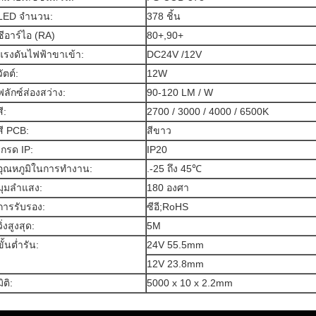
LED จำนวน:
378 ชิ้น
ซีอาร์ไอ (RA)
80+,90+
แรงดันไฟฟ้าขาเข้า:
DC24V /12V
วัตต์:
12W
ฟลักซ์ส่องสว่าง:
90-120 LM / W
สี:
2700 / 3000 / 4000 / 6500K
สี PCB:
สีขาว
เกรด IP:
IP20
อุณหภูมิในการทำงาน:
.-25 ถึง 45℃
มุมลำแสง:
180 องศา
การรับรอง:
ซีอี;RoHS
วิ่งสูงสุด:
5M
ขั้นต่ำรัน:
24V 55.5mm
12V 23.8mm
มิติ:
5000 x 10 x 2.2mm