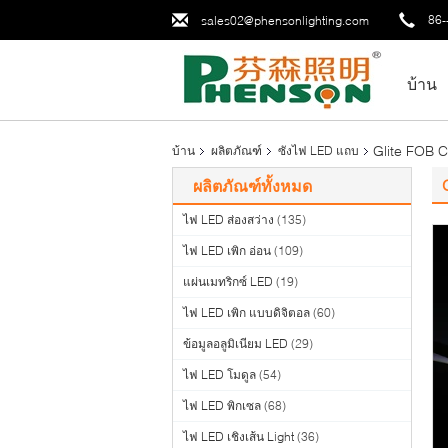
86-
sales02@phensonlighting.com
บ้าน
Glite FOB 
บ้าน
ผลิตภัณฑ์
ซังไฟ LED แถบ
ผลิตภัณฑ์ทั้งหมด
ไฟ LED ส่องสว่าง
(135)
ไฟ LED เพิก อ่อน
(109)
แผ่นเมทริกซ์ LED
(19)
ไฟ LED เพิก แบบดิจิตอล
(60)
ข้อมูลอลูมิเนียม LED
(29)
ไฟ LED โมดูล
(54)
ไฟ LED พิกเซล
(68)
ไฟ LED เชิงเส้น Light
(36)