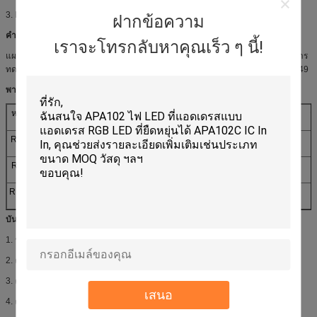
3. DRL, ไฟตัดหมอก, ไฟย้อนกลับ
ฝากข้อความ
คำอธิบาย:
เราจะโทรกลับหาคุณเร็ว ๆ นี้!
แผนทดสอบคุณสมบัติของผลิตภัณฑ์จะขึ้นอยู่กับแนวทางของ AEC-Q101 สำหรับการ
ทดสอบความเครียดสำหรับอุปกรณ์แยกชิ้นส่วนยานยนต์เกรดไม่ปฏิบัติตาม TS16949
พารามิเตอร์:
หมายเลขชิ้นส่วน
LM
X / Y / WD (นาโน
Vf (V)
ถ
เมตร)
RF-OMRA35TS-
24
620
2.2
AA-J
RF-YMRA35TS-
24
592
2.2
AA-J
RF-WMRA35DS-
70
(0.33,0.34)
3
AA-J
บันทึก:
1. รอบหน้าที่, 0.1ms ความกว้างพัลส์
2. ความอดทนในการวัดแรงดันไฟฟ้าไปข้างหน้าเป็น 0.1V.3
3. ค่าความคลาดเคลื่อนการวัดค่าพิกัดด้านล่างคือ 0.003
เสนอ
4. ความอดทนในการวัดค่าฟลักซ์ส่องสว่างข้างต้น± 10%