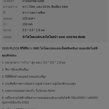
ใบสมัคร:
ภายนอกอัตโนมัติ
ความสว่าง:
ขาว 70lm, แดง 24 lm, สีเหลือง 24lm
สี:
ขาว / แดง / เหลือง
มุมมอง:
120 องศา
ถ้า:
150 mA
ขนาด:
3.5 * 3.5 * 1.9 มม
นำไดโอดเปล่งแสงไดโอดนำ smd
smd led diode
แสงสูง:
,
3535 PLCC6 ซีรี่ส์สีขาว SMD ไดโอดเปล่งแสงแอ็พพลิเคชันภายนอกอัตโนมัติ
คุณลักษณะ:
1. ขนาด (ยาว * กว้าง * สูง: มม.): 3.5 * 3.5 * 1.9 มม
2. สีขาวสีแดงสีเหลือง
3. มีสีที่ดีสม่ำเสมอสม่ำเสมอช่วงสีสูง
4. ประสิทธิภาพการส่องสว่างสูงความสว่างสูงไดรฟ์กระแสสูง
5. แพคเกจปลอดสารตะกั่ว, ใบรับรอง Rohs
6. เครื่องจ่ายไฟฟ้าสถิตสามารถทนต่อระดับแรงดันไฟฟ้าได้≥2000V / ≥8000V
(อุปกรณ์ป้องกัน ESD)