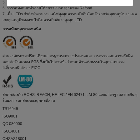
5. การดูแลไม่ให้เกินค่าสูงสุดที่แน่นอนของผลิตภัณฑ์
6. การวัดทั้งหมดทำภายใต้สภาวะมาตรฐานของ Refond
7. เมื่อ LEDs กำลังทำงานกระแสไฟสูงสุดควรจะตัดสินใจหลังจากวัดอุณหภูมิของแพค
เกจอุณหภูมิของสายไฟไม่ควรเกินอัตราสูงสุด LED
การสนับสนุนทางเทคนิค
ผ่านองค์กรการเปรียบเทียบมาตรฐานระหว่างประเทศและการตรวจสอบความรับผิด
ชอบต่อสังคมของ SGS ซึ่งเป็นไปตามข้อกำหนดด้านจริยธรรมในอุตสาหกรรม
อิเล็กทรอนิกส์ของ EICC
สอดคล้องกับ ROHS, REACH, HF, IEC / EN 62471, LM-80 และมาตรฐานสากลอื่น ๆ
ในผลการทดสอบของบุคคลที่สาม
TS16949
ISO9001
QC 080000
ISO14001
OHSAS18001