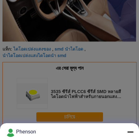
ไดโอดเปล่งแสงของ
smd นำไดโอด
แท็ก:
,
,
นำไดโอดเปล่งแสงไดโอดนำ smd
এর সেরা মূল্য পান
3535 ซีรีส์ PLCC6 ซีรีส์ SMD หลายสี
ไดโอดนำไฟฟ้าสำหรับภายนอกแสง
อัตโนมัติ
চালিয়ে
Phenson
SMD LED ไดโอด
มากกว่า