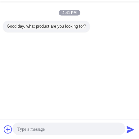
4:41 PM
Good day, what product are you looking for?
RGBW SMD LED
RGB 5050 SMD
680nm IR SMD
WS2812
ไดโอด
LED ไดโอด 4 พิน
LED ไดโอด
ควบคุมแ
แหล่งแสง 
บูรณาการด
มอง 180
เปลี่ยนภาษา
Thai
บ้าน
|
เกี่ยวกับเรา
|
แผนผังเว็บไซต์
|
Privacy Policy
สก์ท็อปดู
Copyright © 2017 - 2026 Phenson Lighting Tech.,Ltd.
All rights reserved.
การพูดคุย
ขออ้าง