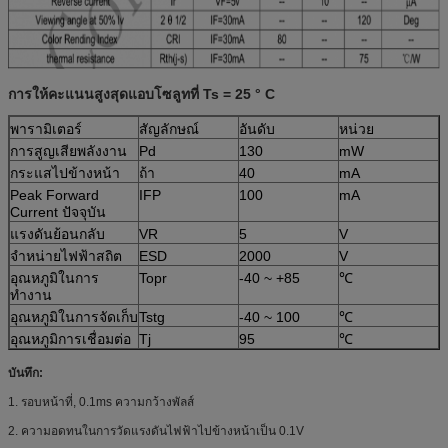
การให้คะแนนสูงสุดแอบโซลูทที่ Ts = 25 ° C
พารามิเตอร์
สัญลักษณ์
อันดับ
หน่วย
การสูญเสียพลังงาน
Pd
130
mW
กระแสไปข้างหน้า
ถ้า
40
mA
Peak Forward
IFP
100
mA
Current ปัจจุบัน
แรงดันย้อนกลับ
VR
5
V
จำหน่ายไฟฟ้าสถิต
ESD
2000
V
อุณหภูมิในการ
Topr
-40 ~ +85
℃
ทำงาน
อุณหภูมิในการจัดเก็บ
Tstg
-40 ~ 100
℃
อุณหภูมิการเชื่อมต่อ
Tj
95
℃
บันทึก:
1. รอบหน้าที่, 0.1ms ความกว้างพัลส์
2. ความอดทนในการวัดแรงดันไฟฟ้าไปข้างหน้าเป็น 0.1V