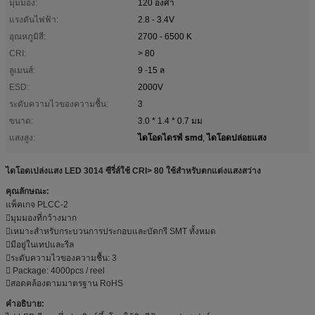
มุมมอง:
120 องศา
แรงดันไฟฟ้า:
2.8 - 3.4V
อุณหภูมิสี:
2700 - 6500 K
CRI:
> 80
ลูเมนส์:
9 -15 ล
ESD:
2000V
ระดับความไวของความชื้น:
3
ขนาด:
3.0 * 1.4 * 0.7 มม
ไดโอดไดรฟ์ smd
ไดโอดปล่อยแสง
แสงสูง:
,
ไดโอดเปล่งแสง LED 3014 ซีรี่ส์ใช้ CRI> 80 ใช้สำหรับตกแต่งแสงสว่าง
คุณลักษณะ:
แพ็คเกจ PLCC-2
มุมมองที่กว้างมาก
เหมาะสำหรับกระบวนการประกอบและบัดกรี SMT ทั้งหมด
มีอยู่ในเทปและรีล
ระดับความไวของความชื้น: 3
 Package: 4000pcs / reel
สอดคล้องตามมาตรฐาน RoHS
คำอธิบาย: