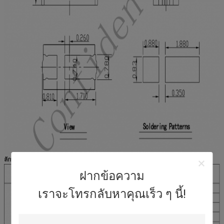
ลักษณะทางไฟฟ้า / ออฟติคอลที่ Ts = 25 ° C
ฝากข้อความ
เราจะโทรกลับหาคุณเร็ว ๆ นี้!