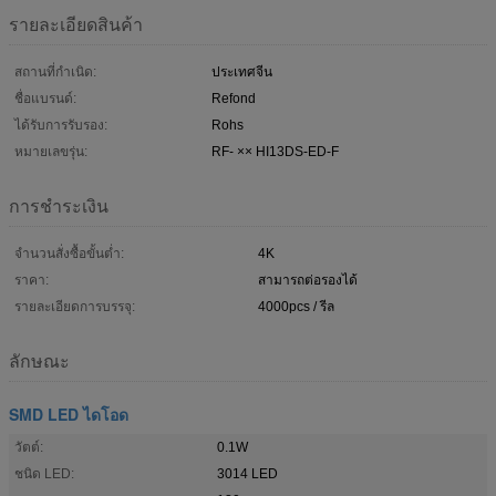
รายละเอียดสินค้า
สถานที่กำเนิด:
ประเทศจีน
ชื่อแบรนด์:
Refond
ได้รับการรับรอง:
Rohs
หมายเลขรุ่น:
RF- ×× HI13DS-ED-F
การชำระเงิน
จำนวนสั่งซื้อขั้นต่ำ:
4K
ราคา:
สามารถต่อรองได้
รายละเอียดการบรรจุ:
4000pcs / รีล
ลักษณะ
SMD LED ไดโอด
วัตต์:
0.1W
ชนิด LED:
3014 LED