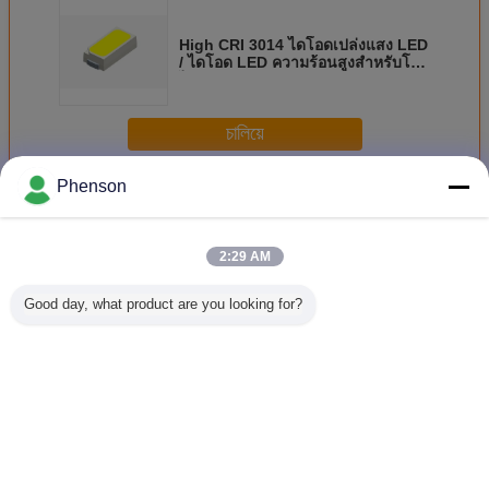
High CRI 3014 ไดโอดเปล่งแสง LED
/ ไดโอด LED ความร้อนสูงสำหรับโคม
ไฟตกแต่ง
চালিয়ে
Phenson
SMD LED ไดโอด
มากกว่า
2:29 AM
Good day, what product are you looking for?
RGBW SMD LED
RGB 5050 SMD
680nm IR SMD
WS2812
ไดโอด
LED ไดโอด 4 พิน
LED ไดโอด
ควบคุมแ
แหล่งแสง 
บูรณาการด
มอง 180
เปลี่ยนภาษา
Thai