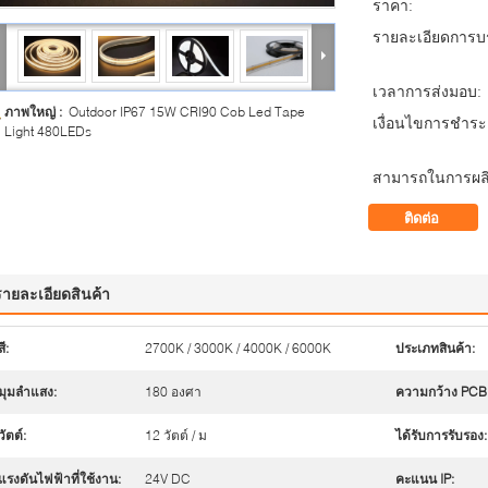
ราคา:
รายละเอียดการบร
เวลาการส่งมอบ:
ภาพใหญ่ :
Outdoor IP67 15W CRI90 Cob Led Tape
เงื่อนไขการชำระเ
Light 480LEDs
สามารถในการผลิ
ติดต่อ
รายละเอียดสินค้า
สี:
2700K / 3000K / 4000K / 6000K
ประเภทสินค้า:
มุมลำแสง:
180 องศา
ความกว้าง PCB
วัตต์:
12 วัตต์ / ม
ได้รับการรับรอง:
แรงดันไฟฟ้าที่ใช้งาน:
24V DC
คะแนน IP: