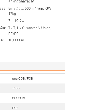
สามารถต่อรองได้
รจุ:
5m / ม้วน, 500m / กล่อง GW
17kg
7 ~ 10 วัน
งิน:
T / T, L / C, wester N Union,
paypal
ต:
10,0000m
แถบ COB / FOB
:
10 มม
CE/ROHS
IP67