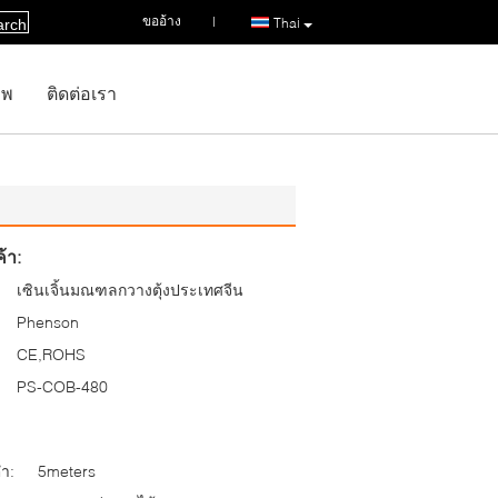
ขออ้าง
|
Thai
arch
าพ
ติดต่อเรา
้า:
เซินเจิ้นมณฑลกวางตุ้งประเทศจีน
Phenson
CE,ROHS
PS-COB-480
่ำ:
5meters