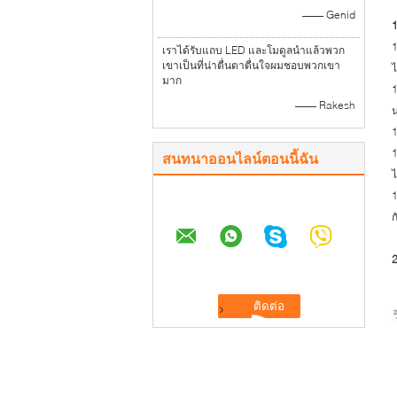
—— Genid
1
1
เราได้รับแถบ LED และโมดูลนำแล้วพวก
เขาเป็นที่น่าตื่นตาตื่นใจผมชอบพวกเขา
ไ
มาก
—— Rakesh
น
1
1
สนทนาออนไลน์ตอนนี้ฉัน
ไ
1
ก
2