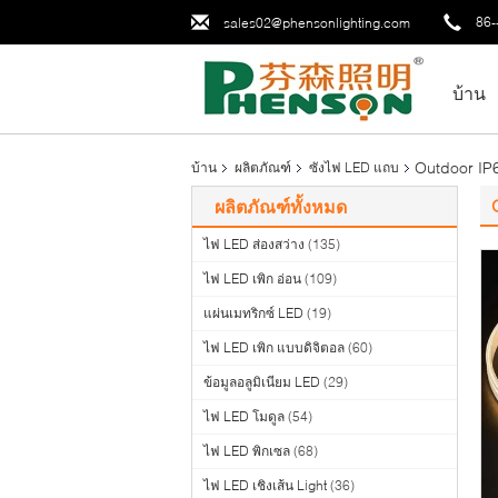
86-
sales02@phensonlighting.com
บ้าน
Outdoor IP
บ้าน
ผลิตภัณฑ์
ซังไฟ LED แถบ
ผลิตภัณฑ์ทั้งหมด
ไฟ LED ส่องสว่าง
(135)
ไฟ LED เพิก อ่อน
(109)
แผ่นเมทริกซ์ LED
(19)
ไฟ LED เพิก แบบดิจิตอล
(60)
ข้อมูลอลูมิเนียม LED
(29)
ไฟ LED โมดูล
(54)
ไฟ LED พิกเซล
(68)
ไฟ LED เชิงเส้น Light
(36)