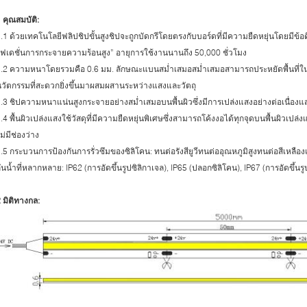
 คุณสมบัติ:
.1 ด้วยเทคโนโลยีฟลิปชิปขั้นสูงชิปจะถูกบัดกรีโดยตรงกับบอร์ดที่มีความยืดหยุ่นโดยมีข้อ
ฟเดชั่นการกระจายความร้อนสูง” อายุการใช้งานนานถึง 50,000 ชั่วโมง
1.2 ความหนาโดยรวมคือ 0.6 มม. ลักษณะแบนสม่ำเสมอสม่ำเสมอสามารถประหยัดพื้นที
วัตกรรมที่สะดวกยิ่งขึ้นมาผสมผสานระหว่างแสงและวัตถุ
.3 ชิปความหนาแน่นสูงกระจายอย่างสม่ำเสมอบนพื้นผิวซึ่งมีการเปล่งแสงอย่างต่อเนื่อง
.4 พื้นผิวเปล่งแสงใช้วัสดุที่มีความยืดหยุ่นพิเศษซึ่งสามารถโค้งงอได้ทุกจุดบนพื้นผิ
ม่มีช่องว่าง
.5 กระบวนการป้องกันการรั่วซึมของซิลิโคน: ทนต่อรังสียูวีทนต่ออุณหภูมิสูงทนต่อสีเ
ันน้ำที่หลากหลาย: IP62 (การอัดขึ้นรูปซิลิกาเจล), IP65 (ปลอกซิลิโคน), IP67 (การอัดขึ้นรู
 มิติทางกล: