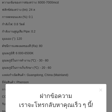
ความเข้มของการส่องสว่าง: 6000-7000mcd
ฟลักซ์ส่องสว่าง (lm): 24 ล
การลดทอนแสง (%): 0.1
กำลังไฟ: 0.8 วัตต์
กำลังงานสูญเสีย Pipe: 0.2
มุมมอง (°): 120
ดัชนีการแสดงผลของสี (Ra): 80
อุณหภูมิสี: 6 000-6500K
อุณหภูมิในการทำงาน (℃): - 30 - 80
อุณหภูมิในการเก็บรักษา (℃): - 20 - 60
แหล่งกำเนิดสินค้า: Guangdong, China (Mainland)
ยี่ห้อสินค้า: Phenson
การรับรอง: CE, RoHS
ฝากข้อความ
COLOR: สีเต็ม
เราจะโทรกลับหาคุณเร็ว ๆ นี้!
รับประกัน: 3 ปี
ขนาด: 75 (L) * 15 (W) * 6 (H) มม