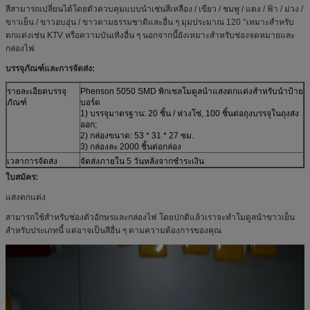
สีสามารถเปลี่ยนได้โดยตัวควบคุมแบบนำเช่นสีเหลือง / เขียว / ชมพู / แดง / ฟ้า / ม่วง /
ขาวเย็น / ขาวอบอุ่น / ขาวตามธรรมชาติและอื่น ๆ มุมประมาณ 120 °เหมาะสำหรับ
ตกแต่งเช่น KTV หรือความบันเทิงอื่น ๆ นอกจากนี้ยังเหมาะสำหรับช่องจดหมายและ
กล่องไฟ
บรรจุภัณฑ์และการจัดส่ง:
รายละเอียดบรรจุ
Phenson 5050 SMD พิกเซลโมดูลนำแสงตกแต่งสำหรับนำป้าย
ภัณฑ์
บอร์ด
1) บรรจุมาตรฐาน: 20 ชิ้น / ห่วงโซ่, 100 ชิ้นต่อถุงบรรจุในถุงส่ง
ออก;
2) กล่องขนาด: 53 * 31 * 27 ซม.
3) กล่องละ 2000 ชิ้นต่อกล่อง
เวลาการจัดส่ง
จัดส่งภายใน 5 วันหลังจากชำระเงิน
ใบสมัคร:
แสงตกแต่ง
สามารถใช้สำหรับช่องตัวอักษรและกล่องไฟ โดยปกติแล้วเราจะทำโมดูลนำขาวเย็น
สำหรับประเภทนี้ แต่อาจเป็นสีอื่น ๆ ตามความต้องการของคุณ