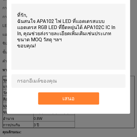
การใช้งาน: กล่องไฟ
การใช้งาน: สนามบิน
LED QTY: 3 ชิ้น
แอปพลิเคชัน: จดหมายช่องโฆษณา
ชิป LED: Sanan
ชั้น IP: กันน้ำ IP68
คำหลัก: โมดูลพิกเซลนำ
พารามิเตอร์:
ชุด
7512-5050-3
แรงดันไฟฟ้า
DC12V
วัสดุ
อีพ็อกซี่
เสนอ
สีอ่อน
สีเต็มรูปแบบ
มุม
120 °
ขนาด
75 (L) * 12 (w) * 7 (H) มม
อำนาจ
0.8W
การประกัน
3 ปี
คุณลักษณะ: