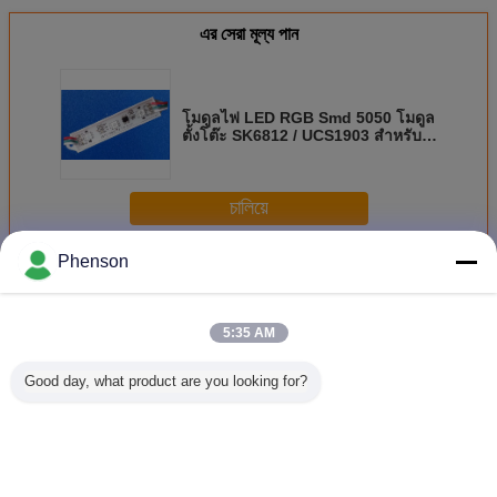
এর সেরা মূল্য পান
โมดูลไฟ LED RGB Smd 5050 โมดูล
ตั้งโต๊ะ SK6812 / UCS1903 สำหรับ
ป้ายสัญลักษณ์ LED
চালিয়ে
Phenson
ไฟ LED โมดูล
มากกว่า
5:35 AM
Good day, what product are you looking for?
3030 1.5W โมดูล
3 ชิป PCB SMD
ที่อยู่อาศัย ABS
ไฟคริสต์
LED Rgbw
3030 3 วัตต์โมดูล
5730 5630 Smd
LED พิกเ
พลังงานสูง
LED พลังงานสูง
LED โมดูล สว่างสูง
4w
สำหรับจอแสดงผล
สำหรับการตกแต่ง
LED กลางแจ้ง
บิลบอร์ดของ
โรงแรม
เปลี่ยนภาษา