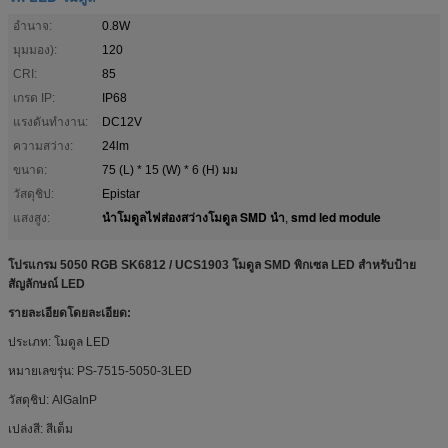
อำนาจ:
0.8W
มุมมอง):
120
CRI:
85
เกรด IP:
IP68
แรงดันทำงาน:
DC12V
ความสว่าง:
24lm
ขนาด:
75 (L) * 15 (W) * 6 (H) มม
วัสดุชิป:
Epistar
นำโมดูลไฟส่องสว่างโมดูล SMD นำ
smd led module
แสงสูง:
,
โปรแกรม 5050 RGB SK6812 / UCS1903 โมดูล SMD พิกเซล LED สำหรับป้าย
สัญลักษณ์ LED
รายละเอียดโดยละเอียด:
ประเภท: โมดูล LED
หมายเลขรุ่น: PS-7515-5050-3LED
วัสดุชิป: AlGaInP
เปล่งสี: สีเต็ม