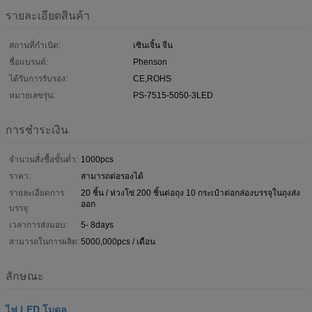
รายละเอียดสินค้า
สถานที่กำเนิด:
เซินเจิ้น จีน
ชื่อแบรนด์:
Phenson
ได้รับการรับรอง:
CE,ROHS
หมายเลขรุ่น:
PS-7515-5050-3LED
การชำระเงิน
จำนวนสั่งซื้อขั้นต่ำ:
1000pcs
ราคา:
สามารถต่อรองได้
รายละเอียดการ
20 ชิ้น / ห่วงโซ่ 200 ชิ้นต่อถุง 10 กระเป๋าต่อกล่องบรรจุในถุงส่ง
ออก
บรรจุ:
เวลาการส่งมอบ:
5- 8days
สามารถในการผลิต:
5000,000pcs / เดือน
ลักษณะ
ไฟ LED โมดูล