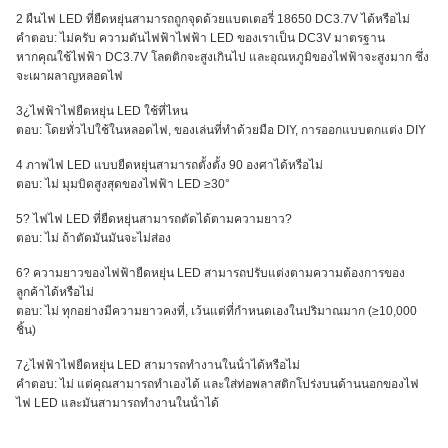
2 ผืนไฟ LED ที่ยืดหยุ่นสามารถถูกจุดด้วยแบตเตอรี่ 18650 DC3.7V ได้หรือไม่
คําตอบ: ไม่ครับ ความดันไฟฟ้าไฟฟ้า LED ของเราเป็น DC3V มาตรฐาน
หากคุณใช้ไฟฟ้า DC3.7V โลตติกจะสูงเกินไป และอุณหภูมิของไฟฟ้าจะสูงมาก ซึ่ง
จะเผาผลาญหลอดไฟ
3¿ไฟฟ้าไฟยืดหยุ่น LED ใช้ที่ไหน
ตอบ: โดยทั่วไปใช้ในหลอดไฟ, ของเล่นที่ทําด้วยมือ DIY, การออกแบบตกแต่ง DIY
4 ภาพไฟ LED แบบยืดหยุ่นสามารถตั้งตั้ง 90 องศาได้หรือไม่
ตอบ: ไม่ มุมบิดสูงสุดของไฟฟ้า LED ≥30°
5? ไฟไฟ LED ที่ยืดหยุ่นสามารถตัดได้ตามความยาว?
ตอบ: ไม่ ถ้าตัดมันมันจะไม่ส่อง
6? ความยาวของไฟฟ้ายืดหยุ่น LED สามารถปรับแต่งตามความต้องการของ
ลูกค้าได้หรือไม่
ตอบ: ไม่ ทุกอย่างมีความยาวคงที่, เว้นแต่ที่กําหนดเองในปริมาณมาก (≥10,000
ชิ้น)
7¿ไฟฟ้าไฟยืดหยุ่น LED สามารถทํางานในน้ําได้หรือไม่
คําตอบ: ไม่ แต่คุณสามารถทําเองได้ และใส่ท่อพลาสติกโปร่งบนด้านนอกของไฟ
ไฟ LED และมันสามารถทํางานในน้ําได้