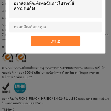
2. ความอดทนในการวัดแรงดันไฟฟ้าไปข้างหน้าเป็น 0.1V
3. ค่าความคลาดเคลื่อนการวัดค่าพิกัดด้านล่างคือ 0.003
4. ความอดทนในการวัดค่าฟลักซ์ส่องสว่างข้างต้น± 10%
5. การดูแลไม่ให้เกินค่าสูงสุดที่แน่นอนของผลิตภัณฑ์
6. การวัดทั้งหมดทำภายใต้สภาวะมาตรฐานของ Refond
7. เมื่อ LEDs กำลังทำงานกระแสไฟสูงสุดควรจะตัดสินใจหลังจากวัดอุณหภูมิของแพค
เกจอุณหภูมิของสายไฟไม่ควรเกินอัตราสูงสุด LED
เสนอ
การสนับสนุนทางเทคนิค
ผ่านองค์กรการเปรียบเทียบมาตรฐานระหว่างประเทศและการตรวจสอบความรับผิด
ชอบต่อสังคมของ SGS ซึ่งเป็นไปตามข้อกำหนดด้านจริยธรรมในอุตสาหกรรม
อิเล็กทรอนิกส์ของ EICC
สอดคล้องกับ ROHS, REACH, HF, IEC / EN 62471, LM-80 และมาตรฐานสากลอื่น ๆ
ในผลการทดสอบของบุคคลที่สาม
TS16949