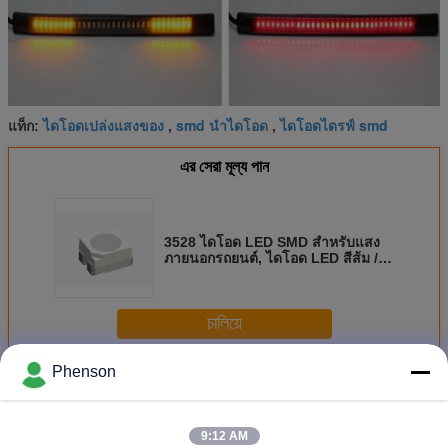
ไดโอดเปล่งแสงของ
smd นำไดโอด
ไดโอดไดรฟ์ smd
แท็ก:
,
,
এর সেরা মূল্য পান
3528 ไดโอด LED SMD สำหรับแสง
ภายนอกรถยนต์, ไดโอด LED สีส้ม /
เหลือง
চালিয়ে
Phenson
SMD LED ไดโอด
มากกว่า
9:12 AM