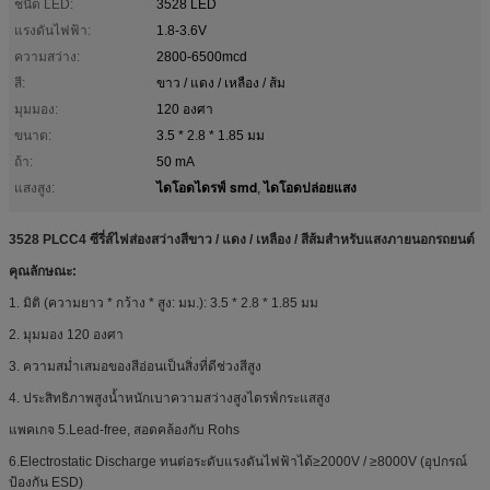
ชนิด LED:
3528 LED
แรงดันไฟฟ้า:
1.8-3.6V
ความสว่าง:
2800-6500mcd
สี:
ขาว / แดง / เหลือง / ส้ม
มุมมอง:
120 องศา
ขนาด:
3.5 * 2.8 * 1.85 มม
ถ้า:
50 mA
ไดโอดไดรฟ์ smd
ไดโอดปล่อยแสง
แสงสูง:
,
3528 PLCC4 ซีรี่ส์ไฟส่องสว่างสีขาว / แดง / เหลือง / สีส้มสำหรับแสงภายนอกรถยนต์
คุณลักษณะ:
1. มิติ (ความยาว * กว้าง * สูง: มม.): 3.5 * 2.8 * 1.85 มม
2. มุมมอง 120 องศา
3. ความสม่ำเสมอของสีอ่อนเป็นสิ่งที่ดีช่วงสีสูง
4. ประสิทธิภาพสูงน้ำหนักเบาความสว่างสูงไดรฟ์กระแสสูง
แพคเกจ 5.Lead-free, สอดคล้องกับ Rohs
6.Electrostatic Discharge ทนต่อระดับแรงดันไฟฟ้าได้≥2000V / ≥8000V (อุปกรณ์
ป้องกัน ESD)