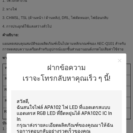
1. ไฟวิ่งกลางวัน
2. หางไฟ
3. CHMSL, TSL (ด้านหน้า / ด้านหลัง), DRL, ไฟตัดหมอก, ไฟย้อนกลับ
4. การประยุกต์ใช้แสงสว่างทั่วไป
คำอธิบาย:
แผนทดสอบคุณสมบัติของผลิตภัณฑ์เป็นไปตามหลักเกณฑ์ของ AEC-Q101 สำหรับ
การทดสอบความเครียดสำหรับอุปกรณ์แยกชิ้นส่วนยานยนต์เกรดไม่เสียค่าใช้จ่าย
พารามิเตอร์:
ฝากข้อความ
หมายเลขชิ้นส่วน
iv (MCD)
X / Y / WD (นาโน
Vf (V)
ถ
เมตร)
เราจะโทรกลับหาคุณเร็ว ๆ นี้!
RF-YMRA30TS-
2800
590
2.2
AC-G
RF-OMRA30TS-
2800
620
2.2
CE-G
RF-RSRA30TS-
2300
630
2.2
CE-G
RF-WMRA30TS-
6500
(0.33,0.34)
3
ED-G
บันทึก :
1. รอบหน้าที่, 0.1ms ความกว้างพัลส์