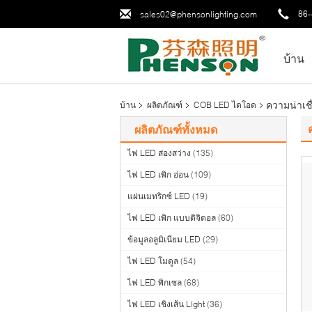
86-
sales02@phensonlighting.com
บ้าน
ความน่าเช
บ้าน
ผลิตภัณฑ์
COB LED ไดโอด
ผลิตภัณฑ์ทั้งหมด
ไฟ LED ส่องสว่าง
(135)
ไฟ LED เพิก อ่อน
(109)
แผ่นเมทริกซ์ LED
(19)
ไฟ LED เพิก แบบดิจิตอล
(60)
ข้อมูลอลูมิเนียม LED
(29)
ไฟ LED โมดูล
(54)
ไฟ LED พิกเซล
(68)
ไฟ LED เชิงเส้น Light
(36)