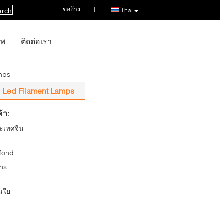
ขออ้าง
|
Thai
arch
าพ
ติดต่อเรา
amps
บ Led Filament Lamps
้า:
ะเทศจีน
fond
hs
้นใย