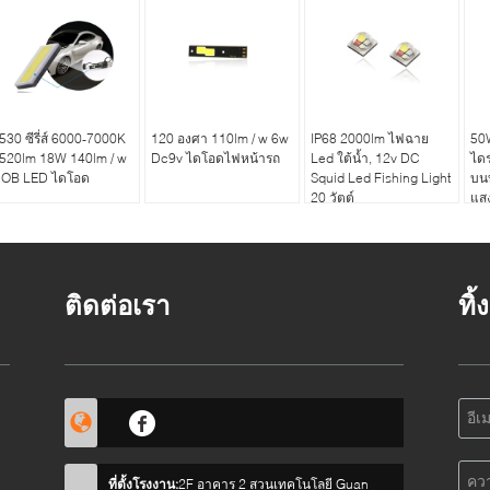
530 ซีรี่ส์ 6000-7000K
120 องศา 110lm / w 6w
IP68 2000lm ไฟฉาย
50
520lm 18W 140lm / w
Dc9v ไดโอดไฟหน้ารถ
Led ใต้น้ำ, 12v DC
ไดร
OB LED ไดโอด
Squid Led Fishing Light
บนบ
20 วัตต์
แส
ติดต่อเรา
ทิ
ะ
ที่ตั้งโรงงาน:
2F อาคาร 2 สวนเทคโนโลยี Guan