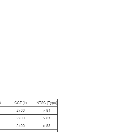
W
CCT (k)
NTSC (Type)
2700
> 81
2700
> 81
2400
> 83