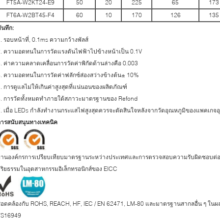
FT5A-W2KT24-E9
50
20
225
65
173
FT6A-W2BT45-F4
60
10
170
126
135
ันทึก:
. รอบหน้าที่, 0.1ms ความกว้างพัลส์
2. ความอดทนในการวัดแรงดันไฟฟ้าไปข้างหน้าเป็น 0.1V
. ค่าความคลาดเคลื่อนการวัดค่าพิกัดด้านล่างคือ 0.003
. ความอดทนในการวัดค่าฟลักซ์ส่องสว่างข้างต้น± 10%
. การดูแลไม่ให้เกินค่าสูงสุดที่แน่นอนของผลิตภัณฑ์
6. การวัดทั้งหมดทำภายใต้สภาวะมาตรฐานของ Refond
. เมื่อ LEDs กำลังทำงานกระแสไฟสูงสุดควรจะตัดสินใจหลังจากวัดอุณหภูมิของแพคเกจอ
การสนับสนุนทางเทคนิค
ผ่านองค์กรการเปรียบเทียบมาตรฐานระหว่างประเทศและการตรวจสอบความรับผิดชอบต่อส
ริยธรรมในอุตสาหกรรมอิเล็กทรอนิกส์ของ EICC
สอดคล้องกับ ROHS, REACH, HF, IEC / EN 62471, LM-80 และมาตรฐานสากลอื่น ๆ ใน
TS16949