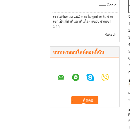
—— Genid
เราได้รับแถบ LED และโมดูลนำแล้วพวก
บ
เขาเป็นที่น่าตื่นตาตื่นใจผมชอบพวกเขา
1
มาก
—— Rakesh
3
4
สนทนาออนไลน์ตอนนี้ฉัน
5
7
จ