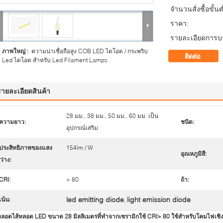
จำนวนสั่งซื้อขั้นต
ราคา:
รายละเอียดการบร
ภาพใหญ่ :
ความน่าเชื่อถือสูง COB LED ไดโอด / กระพริบ
ติดต่อ
Led ไดโอด สำหรับ Led Filament Lamps
รายละเอียดสินค้า
28 มม., 38 มม., 50 มม., 60 มม. เป็น
ความยาว:
ชนิด:
อุปกรณ์เสริม
ประสิทธิภาพของแสง
154lm / W
อุณหภูมิสี:
ว่าง:
CRI:
> 80
ถ้า:
led emitting diode
light emission diode
เน้น:
,
ลอดไส้หลอด LED ขนาด 28 มิลลิเมตรที่ทำจากเซรามิกใช้ CRI> 80 ใช้สำหรับโคมไฟเชิง