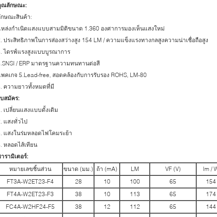
คุณลักษณะ:
ักษณะสินค้า:
แหล่งกำเนิดแสงแบบสามมิติขนาด 1.360 องศาการมองเห็นแสงใหม่
. ประสิทธิภาพในการส่องสว่างสูง 154 LM / ความแข็งแรงทางกลสูงความน่าเชื่อถือสูง
3. ไดรฟ์แรงสูงแบบบูรณาการ
4.SNSI / ERP มาตรฐานความทนทานต่อสี
พคเกจ 5.Lead-free, สอดคล้องกับการรับรอง ROHS, LM-80
. ความยาวทั้งหมดที่มี
บสมัคร:
. เปลี่ยนแสงแบบดั้งเดิม
. แสงทั่วไป
3. แสงในร่มหลอดไฟโคมระย้า
. หลอดไส้เทียน
ารามิเตอร์:
หมายเลขชิ้นส่วน
ขนาด (มม.)
ถ้า (mA)
LM
VF (V)
lm / 
FT3A-W2ET23-F4
28
10
100
65
154
FT4A-W2ET23-F3
38
10
113
65
174
FC4A-W2HF24-F5
38
12
112
65
144